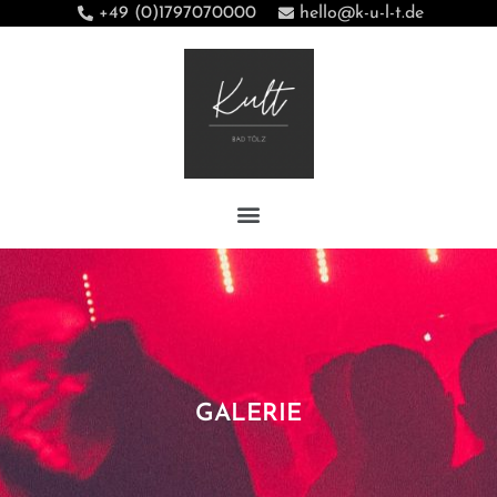
+49 (0)1797070000
hello@k-u-l-t.de
GALERIE